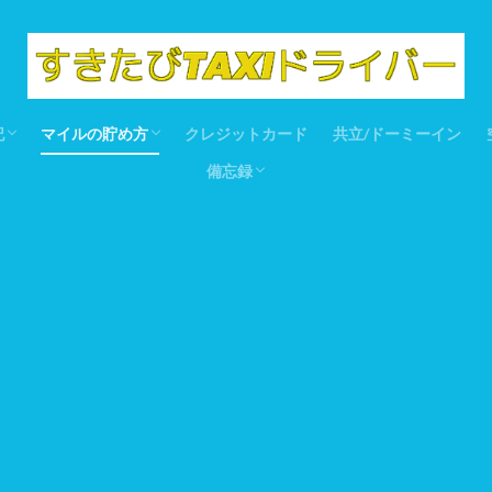
記
マイルの貯め方
クレジットカード
共立/ドーミーイン
備忘録
ア
ール
ア
シア
ラリア
デシュ
リア
マイル基礎編
ポイントサイト
特典航空券
ANAマイル
JALマイル
UAマイル
趣味
ふるさと納税
たわごと