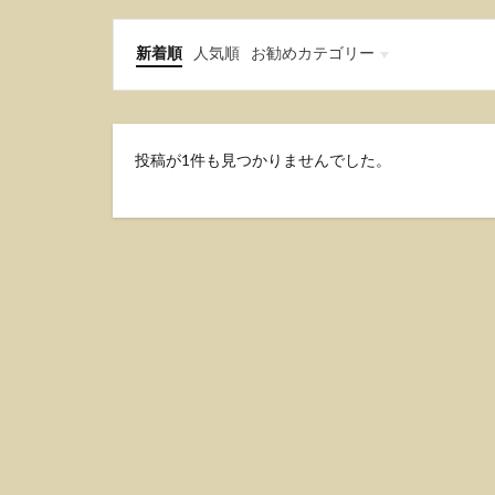
新着順
人気順
お勧めカテゴリー
ハワイ
ベトナム
メキシコ
国内旅行記
投稿が1件も見つかりませんでした。