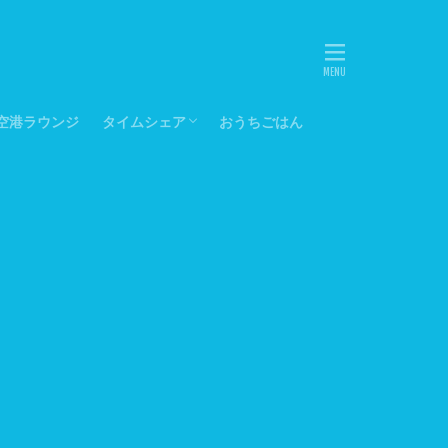
空港ラウンジ
タイムシェア
おうちごはん
マリオットバケーションクラブ
ヒルトングランドバケーションズ