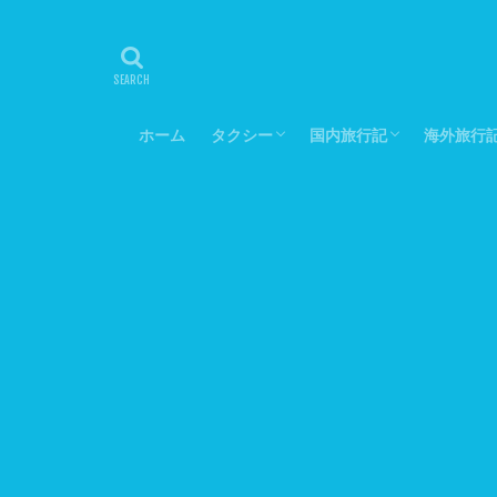
ホーム
タクシー
国内旅行記
海外旅行
なぜタクシーの仕事を選んだか
タクシーの魅力
海外のタクシー
北海道
東北
北関東
南関東
東海
北陸
近畿
中国
四国
九州
沖縄
ハワイ
アメリカ
メキシコ
韓国
香港
マカオ
台湾
タイ
ベトナム
カンボジ
シンガポ
マレーシ
インドネ
オースト
バングラ
トルコ
チェコ
ドイツ
オースト
ベルギー
フランス
スペイン