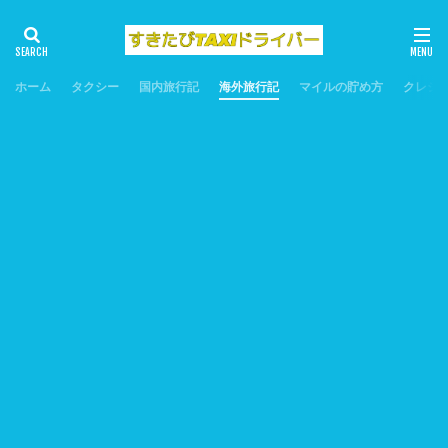
タグ
ANA
Grab
HGV
KCC
uber
ホーム
タクシー
国内旅行記
海外旅行記
マイルの貯め方
クレジ
おうちごはん
お土産
お正月
アンコールワット
カイルア
カカアコ
カパルアビーチ
カポレイ
クラッキンキッチン
クリスマス
グルメ
コストコ
サオビーチ
サンワールド
ザバス
スシロー
スミニャック
ソルメリアフーコック
タクシー
タンソニャット空港
トレインストリート
ノースショア
ハノイ
ハレアカラ
ハレイワ
ハロウイン
バリ島
バンコク
パン
ヒルトン
フエ
フーコックナイトマーケット
プライオリティパス
ベトナム航空
ホントム島
ホールフーズ
マウイオールスターズ
マウイバス