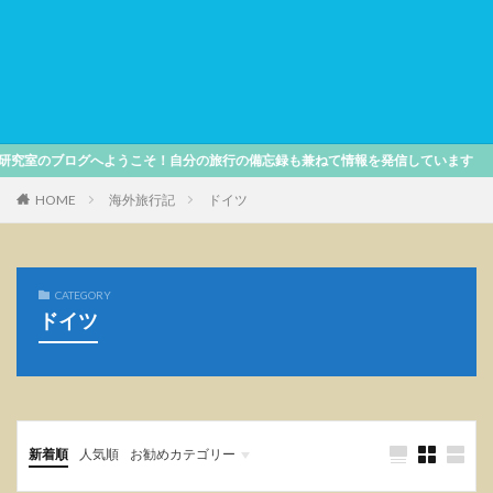
マカオ
モンキーポッドキッチン
ヨセミテ
ラウンジ
ラーメン
ワイキキビーチ
上野
上野動物園
仙台
出前一丁
商店街
居酒屋
恵比寿
柏
江ノ島
焼き鳥
立呑み
羽田空港
軽井沢
野球
鎌倉
のブログへようこそ！自分の旅行の備忘録も兼ねて情報を発信しています
鴨川
香港
HOME
海外旅行記
ドイツ
検索
CATEGORY
ドイツ
新着順
人気順
お勧めカテゴリー
ハワイ
ベトナム
メキシコ
国内旅行記