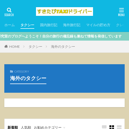
タグ
ANA
Grab
HGV
KCC
uber
ホーム
タクシー
国内旅行記
海外旅行記
マイルの貯め方
クレジ
おうちごはん
お土産
お正月
のブログへようこそ！自分の旅行の備忘録も兼ねて情報を発信しています
アンコールワット
カイルア
カカアコ
カパルアビーチ
カポレイ
クラッキンキッチン
HOME
タクシー
海外のタクシー
クリスマス
グルメ
コストコ
サオビーチ
サンワールド
ザバス
スシロー
スミニャック
ソルメリアフーコック
タクシー
CATEGORY
海外のタクシー
タンソニャット空港
トレインストリート
ノースショア
ハノイ
ハレアカラ
ハレイワ
ハロウイン
バリ島
バンコク
パン
ヒルトン
フエ
フーコックナイトマーケット
プライオリティパス
ベトナム航空
ホントム島
ホールフーズ
マウイオールスターズ
マウイバス
新着順
人気順
お勧めカテゴリー