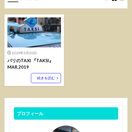
マカオ
モンキーポッドキッチン
ヨセミテ
ハワイ
ベトナム
メキシコ
国内旅行記
ラウンジ
ラーメン
ワイキキビーチ
上野
上野動物園
仙台
出前一丁
商店街
居酒屋
恵比寿
柏
江ノ島
焼き鳥
立呑み
羽田空港
軽井沢
野球
鎌倉
鴨川
香港
2019年3月20日
バリのTAXI 『TAKSI』
検索
MAR.2019
続きを読む
プロフィール